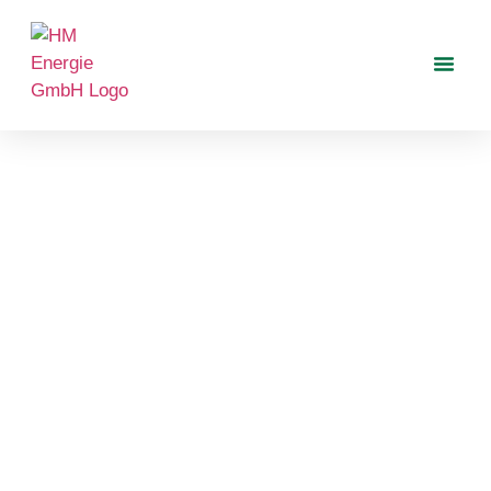
LADEINFRASTRUKTUR
Die Mobilitätswende ist in vollem Gange – wir sorgen
dafür, dass Sie bei der Elektromobilität bestens
aufgestellt sind.
Als erfahrener Partner begleiten wir Sie bei der
Errichtung moderner Ladeinfrastruktur
, inklusive
intelligenter
Abrechnungssysteme
und optionaler